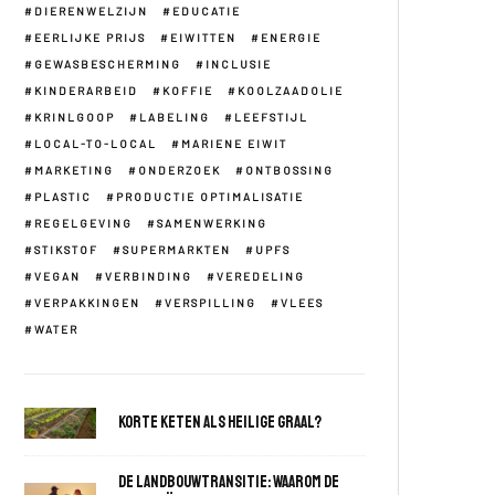
DIERENWELZIJN
EDUCATIE
EERLIJKE PRIJS
EIWITTEN
ENERGIE
GEWASBESCHERMING
INCLUSIE
KINDERARBEID
KOFFIE
KOOLZAADOLIE
KRINLGOOP
LABELING
LEEFSTIJL
LOCAL-TO-LOCAL
MARIENE EIWIT
MARKETING
ONDERZOEK
ONTBOSSING
PLASTIC
PRODUCTIE OPTIMALISATIE
REGELGEVING
SAMENWERKING
STIKSTOF
SUPERMARKTEN
UPFS
VEGAN
VERBINDING
VEREDELING
VERPAKKINGEN
VERSPILLING
VLEES
WATER
Korte keten als heilige graal?
De landbouwtransitie: waarom de