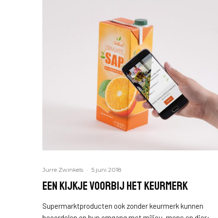
Jurre Zwinkels
·
5 juni 2018
Een kijkje voorbij het keurmerk
Supermarktproducten ook zonder keurmerk kunnen
beoordelen op hun omgang met milieu, mens en dier: