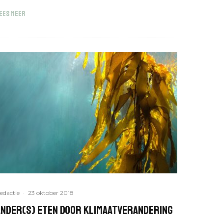
EES MEER
edactie
·
23 oktober 2018
Ander(s) eten door klimaatverandering