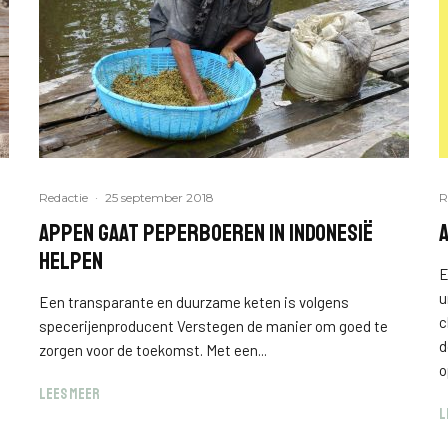
Redactie
·
25 september 2018
R
Appen gaat peperboeren in Indonesië
helpen
E
u
Een transparante en duurzame keten is volgens
c
specerijenproducent Verstegen de manier om goed te
d
zorgen voor de toekomst. Met een...
o
LEES MEER
L