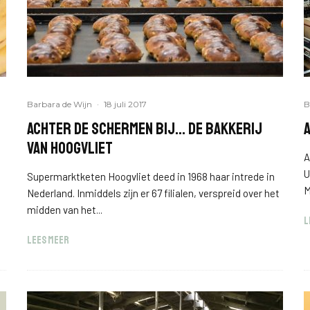
Barbara de Wijn
·
18 juli 2017
B
Achter de schermen bij… de bakkerij
van Hoogvliet
A
U
Supermarktketen Hoogvliet deed in 1968 haar intrede in
M
Nederland. Inmiddels zijn er 67 filialen, verspreid over het
midden van het...
L
LEES MEER