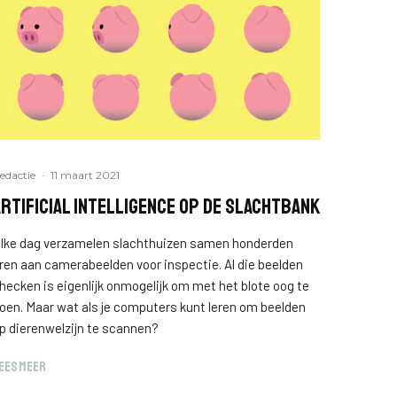
edactie
·
11 maart 2021
Artificial Intelligence op de slachtbank
lke dag verzamelen slachthuizen samen honderden
ren aan camerabeelden voor inspectie. Al die beelden
hecken is eigenlijk onmogelijk om met het blote oog te
oen. Maar wat als je computers kunt leren om beelden
p dierenwelzijn te scannen?
EES MEER