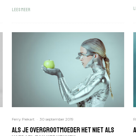
L
LEES MEER
Ferry Piekart
·
30 september 2019
R
Als je overgrootmoeder het niet als