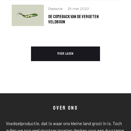
Redactie
·
29 mei 2020
De comeback van de vergeten
veldboon
MEER LADEN
OVER ONS
Voedselproductie, dat is waar ons kleine land groot in is. Toch
zullen we nog veel grootser moeten denken voor een duurzame