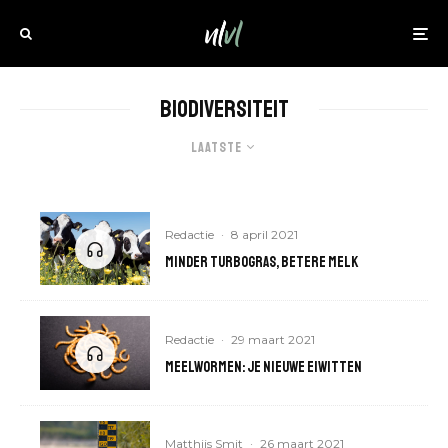
Biodiversiteit
Laatste
Redactie
·
8 april 2021
Minder turbogras, betere melk
Redactie
·
29 maart 2021
Meelwormen: je nieuwe eiwitten
Matthijs Smit
·
26 maart 2021