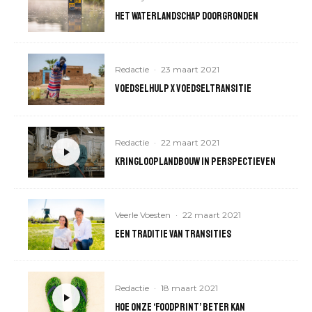
Het waterlandschap doorgronden
Redactie
·
23 maart 2021
Voedselhulp x voedseltransitie
Redactie
·
22 maart 2021
Kringlooplandbouw in perspectieven
Veerle Voesten
·
22 maart 2021
Een traditie van transities
Redactie
·
18 maart 2021
Hoe onze ‘foodprint’ beter kan