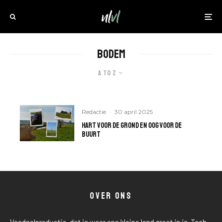
bodem
A to Z
Redactie
·
30 april 2025
Hart voor de grond en oog voor de
buurt
OVER ONS