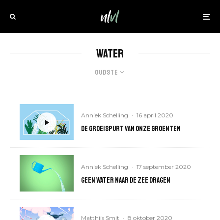
Water
Oudste
Anniek Schelling
·
16 april 2020
De groeispurt van onze groenten
Anniek Schelling
·
17 september 2020
Geen water naar de zee dragen
Matthijs Smit
·
8 oktober 2020