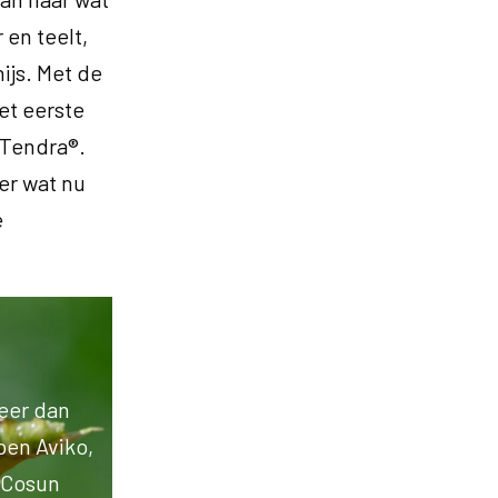
 en teelt,
ijs. Met de
et eerste
 Tendra®.
er wat nu
e
meer dan
en Aviko,
 Cosun