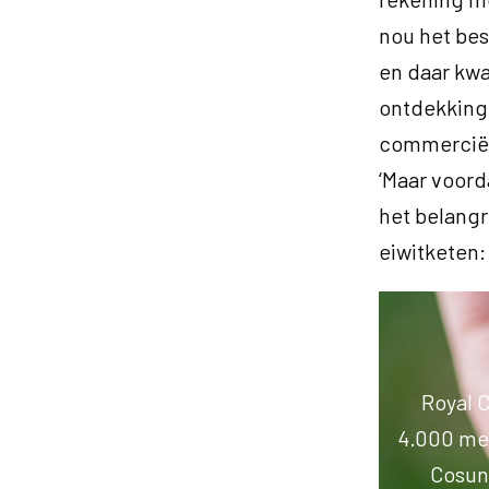
nou het bes
en daar kwa
ontdekking 
commerciël
‘Maar voord
het belangr
eiwitketen:
Royal C
4.000 med
Cosun