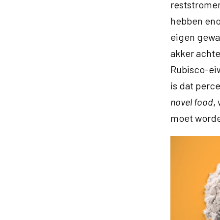
reststromen
hebben eno
eigen gewas
akker achte
Rubisco-eiw
is dat perce
novel food
,
moet worde