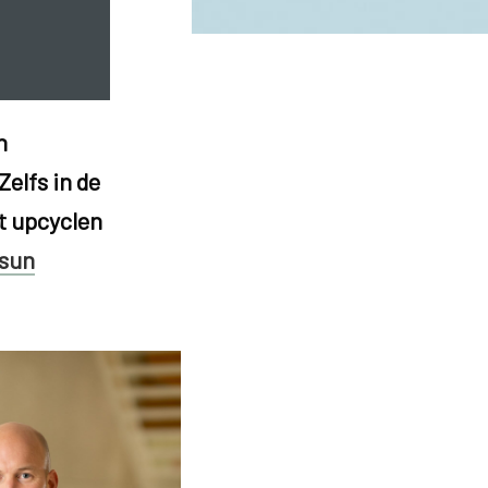
n
Zelfs in de
nt upcyclen
sun