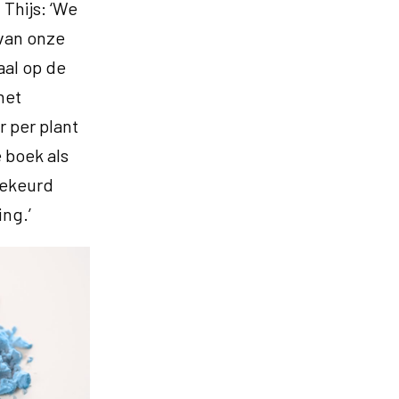
Thijs: ‘We
van onze
aal op de
het
 per plant
e boek als
gekeurd
ng.’