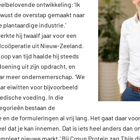
elbelovende ontwikkeling: ‘Ik
ewust de overstap gemaakt naar
 plantaardige industrie.’
rkte hij twaalf jaar voor een
lcoöperatie uit Nieuw-Zeeland.
oop van tijd haalde hij steeds
oening uit zijn opdracht, en
naar meer ondernemerschap. ‘We
r eiwitten voor bijvoorbeeld
edische voeding. In die
egorieën bestaan de
 en de formuleringen al vrij lang. Het gaat daar voo
l dat je kan innemen. Dat is iets heel anders dan o
mpleet nieuwe markt.’ Bij Cosun Protein zag Thijs d