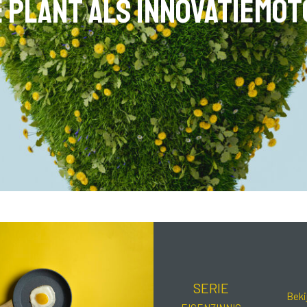
 plant als innovatiemo
SERIE
Beki