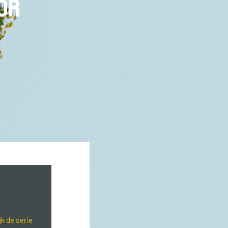
tor
jk de serie