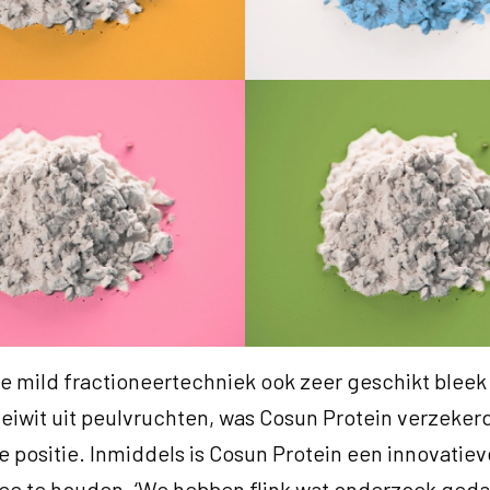
e mild fractioneertechniek ook zeer geschikt bleek
eiwit uit peulvruchten, was Cosun Protein verzeker
e positie. Inmiddels is Cosun Protein een innovatie
ee te houden. ‘We hebben flink wat onderzoek geda