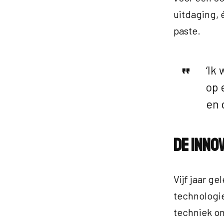
uitdaging, 
paste.
‘Ik
op 
en 
De inno
Vijf jaar g
technologi
techniek on