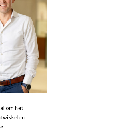
ral om het
ntwikkelen
ie