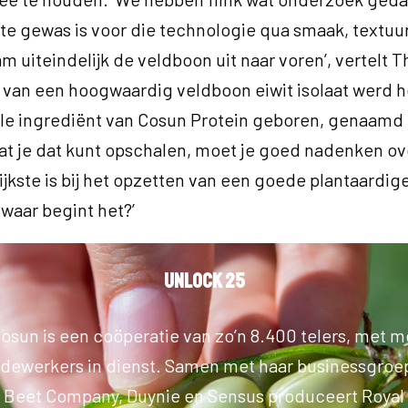
te gewas is voor die technologie qua smaak, textuur
m uiteindelijk de veldboon uit naar voren’, vertelt Th
van een hoogwaardig veldboon eiwit isolaat werd h
e ingrediënt van Cosun Protein geboren, genaamd
at je dat kunt opschalen, moet je goed nadenken ov
ijkste is bij het opzetten van een goede plantaardig
 waar begint het?’
Unlock 25
osun is een coöperatie van zo’n 8.400 telers, met 
ewerkers in dienst. Samen met haar businessgroep
 Beet Company, Duynie en Sensus produceert Royal