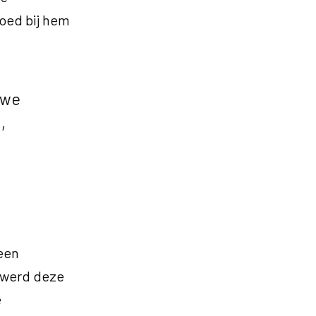
goed bij hem
 we
,
 een
k werd deze
e