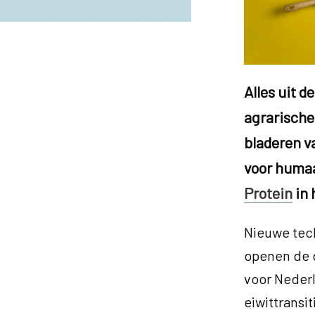
Alles uit d
agrarische 
bladeren v
voor humaan
Protein
in 
Nieuwe tec
openen de 
voor Nederl
eiwittransit