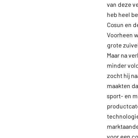
van deze ve
heb heel b
Cosun en de
Voorheen we
grote zuive
Maar na verl
minder vold
zocht hij 
maakten daa
sport- en m
productcat
technologie
marktaandee
voor een co