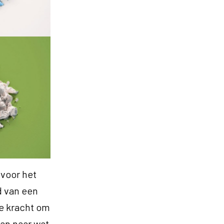
 voor het
d van een
ve kracht om
an naar wat