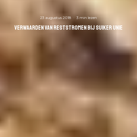
23 augustus 2018
·
3 min lezen
Verwaarden van reststromen bij Suiker Unie