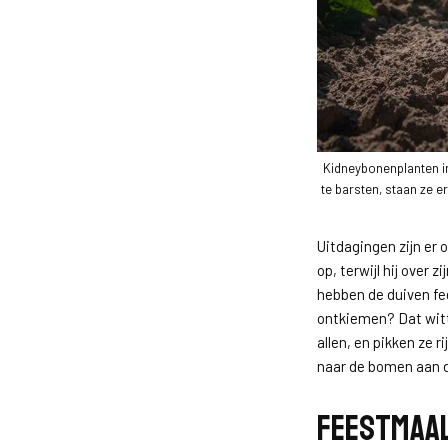
Kidneybonenplanten i
te barsten, staan ze er 
Uitdagingen zijn er 
op, terwijl hij over z
hebben de duiven fee
ontkiemen? Dat witte
allen, en pikken ze ri
naar de bomen aan de
Feestmaal