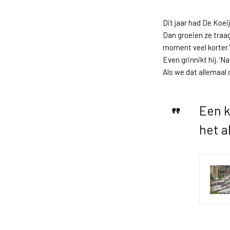
Dit jaar had De Koei
Dan groeien ze traag,
moment veel korter.’
Even grinnikt hij. ‘Na
Als we dat allemaal 
Een k
het a