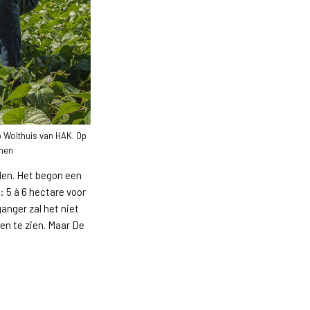
o Wolthuis van HAK. Op
onen
len. Het begon een
: 5 à 6 hectare voor
anger zal het niet
en te zien. Maar De