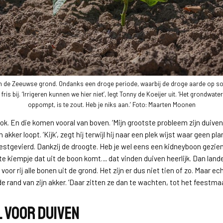
n de Zeeuwse grond. Ondanks een droge periode, waarbij de droge aarde op s
fris bij. ‘Irrigeren kunnen we hier niet’, legt Tonny de Koeijer uit. ‘Het grondwate
oppompt, is te zout. Heb je niks aan.’ Foto: Maarten Moonen
ook. En die komen vooral van boven. ‘Mijn grootste probleem zijn duiven
ijn akker loopt. ‘Kijk’, zegt hij terwijl hij naar een plek wijst waar geen pl
stgevierd. Dankzij de droogte. Heb je wel eens een kidneyboon gezien
 kiempje dat uit de boon komt… dat vinden duiven heerlijk. Dan lande
j voor rij alle bonen uit de grond. Het zijn er dus niet tien of zo. Maar ech
 rand van zijn akker. ‘Daar zitten ze dan te wachten, tot het feestmaa
 voor duiven