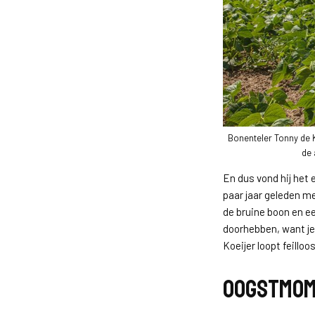
Bonenteler Tonny de K
de 
En dus vond hij het
paar jaar geleden me
de bruine boon en ee
doorhebben, want je
Koeijer loopt feillo
Oogstmom