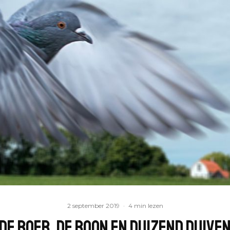
2 september 2019
·
4 min lezen
De boer, de boon en duizend duive