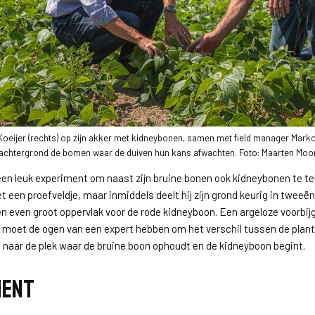
oeijer (rechts) op zijn akker met kidneybonen, samen met field manager Mark
achtergrond de bomen waar de duiven hun kans afwachten. Foto: Maarten Mo
 een leuk experiment om naast zijn bruine bonen ook kidneybonen te te
t een proefveldje, maar inmiddels deelt hij zijn grond keurig in tweeën
n even groot oppervlak voor de rode kidneyboon. Een argeloze voorbijg
 moet de ogen van een expert hebben om het verschil tussen de plant
os naar de plek waar de bruine boon ophoudt en de kidneyboon begint.
ent