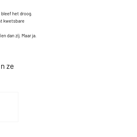
 bleef het droog.
dat kwetsbare
ien dan zij. Maar ja.
en ze