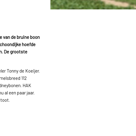
e van de bruine boon
Schoondijke hoefde
en. De grootste
ler Tonny de Koeijer.
emelsbreed 112
kidneybonen. HAK
 al een paar jaar.
toot.