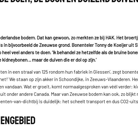
erlandse bodem. Dat kan gewoon, zo merkten ze bij HAK. Het broertj
is in bijvoorbeeld de Zeeuwse grond. Bonenteler Tonny de Koeijer uit 
zo heel veel anders te doen. ‘Ik behandel ze hetzelfde als de bruine bon
de kidneybonen… maar de duiven die er dol op zijn.’
nten in een straal van 125 rondom hun fabriek in Giessen’, zegt bonente
 net!’ We staan op zijn akker in Schoondijke, in Zeeuws-Vlaanderen. H
en vandaan. Wat er groeit, komt normaalgesproken van véél verder: 
uit onder andere Canada. Maar van Zeeuwse bodem kan ook, zo blijkt nu
enten-van-dichtbij is duidelijk: het scheelt transport en dus CO2-uits
engebied