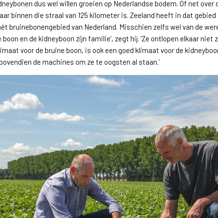
neybonen dus wel willen groeien op Nederlandse bodem. Of net over d
aar binnen die straal van 125 kilometer is. Zeeland heeft in dat gebied
hét bruinebonengebied van Nederland. Misschien zelfs wel van de werel
e boon en de kidneyboon zijn familie’, zegt hij. ‘Ze ontlopen elkaar niet
limaat voor de bruine boon, is ook een goed klimaat voor de kidneyboo
ovendien de machines om ze te oogsten al staan.’