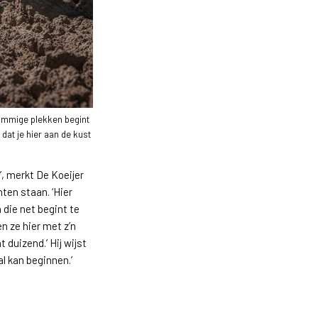
ommige plekken begint
r dat je hier aan de kust
’, merkt De Koeijer
anten staan. ‘Hier
 die net begint te
n ze hier met z’n
t duizend.’ Hij wijst
l kan beginnen.’