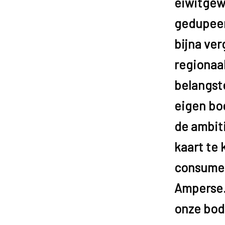
eiwitgew
gedupeer
bijna ver
regionaal
belangste
eigen bo
de ambit
kaart te
consumen
Amperse. 
onze bod