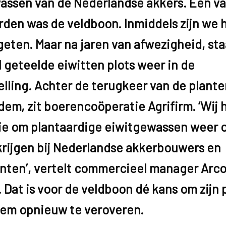
assen van de Nederlandse akkers. Een v
den was de veldboon. Inmiddels zijn we 
geten. Maar na jaren van afwezigheid, st
 geteelde eiwitten plots weer in de
lling. Achter de terugkeer van de plante
dem, zit boerencoöperatie Agrifirm. ‘Wij
ie om plantaardige eiwitgewassen weer 
 krijgen bij Nederlandse akkerbouwers en
ten’, vertelt commercieel manager Arc
Dat is voor de veldboon dé kans om zijn 
em opnieuw te veroveren.