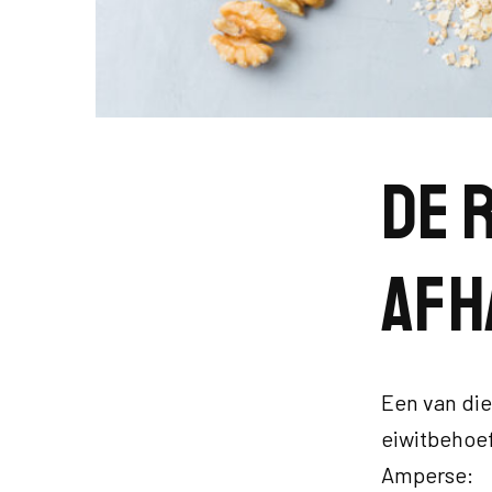
De r
afh
Een van die
eiwitbehoeft
Amperse: