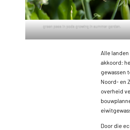
green peas in pods growing in summer garden.
Alle landen
akkoord: he
gewassen t
Noord- en Z
overheid ve
bouwplanne
eiwitgewass
Door die e