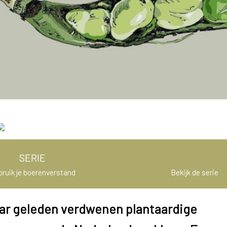
SERIE
ruik je boerenverstand
Bekijk de serie
jaar geleden verdwenen plantaardige