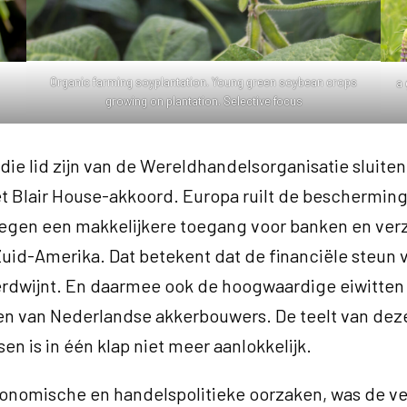
Organic farming soyplantation. Young green soybean crops
a 
growing on plantation. Selective focus
 die lid zijn van de Wereldhandelsorganisatie sluite
t Blair House-akkoord. Europa ruilt de bescherming
egen een makkelijkere toegang voor banken en verz
uid-Amerika. Dat betekent dat de financiële steun 
rdwijnt. En daarmee ook de hoogwaardige eiwitten 
n van Nederlandse akkerbouwers. De teelt van dez
en is in één klap niet meer aanlokkelijk.
conomische en handelspolitieke oorzaken, was de v