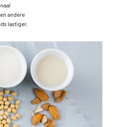
onaal
een andere
ds lastiger.