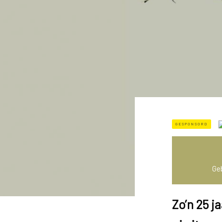
GESPONSORD
Geb
Zo’n 25 