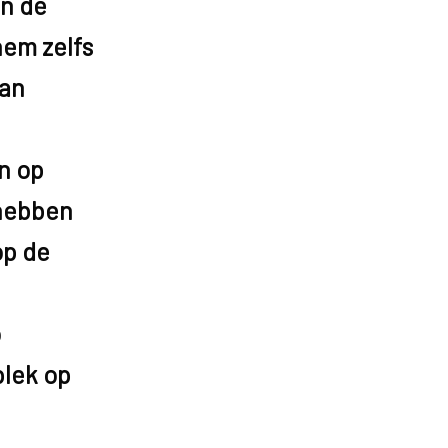
an de
hem zelfs
aan
n op
 hebben
op de
o
plek op