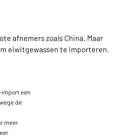
ote afnemers zoals China. Maar
 om eiwitgewassen te importeren.
-import een
nwege de
ar meer
eer