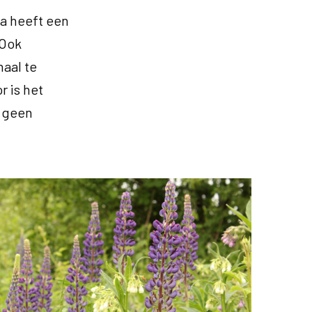
pa heeft een
 Ook
haal te
r is het
t geen