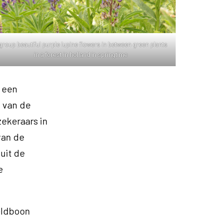
group beautiful purple lupine flowers in between green plants
in a forest in holland in springtime
n een
 van de
ekeraars in
van de
uit de
e
eldboon