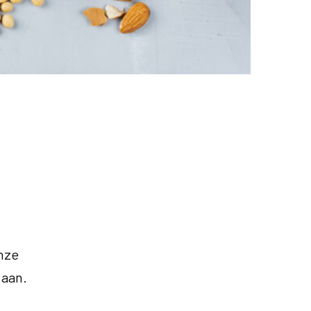
nze
 aan.