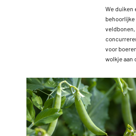
We duiken e
behoorlijke 
veldbonen, 
concurreren
voor boeren
wolkje aan d