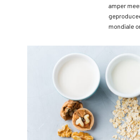
amper meer 
geproduceer
mondiale on