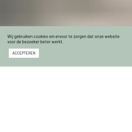
Wij gebruiken cookies om ervoor te zorgen dat onze website
voor de bezoeker beter werkt.
ACCEPTEREN
GESPONSORD
Het Nationaal Preventieakkoord
wordt binnenkort ondertekend.
Waar dient dit akkoord voor en wat
zijn de verwachtingen? Voor