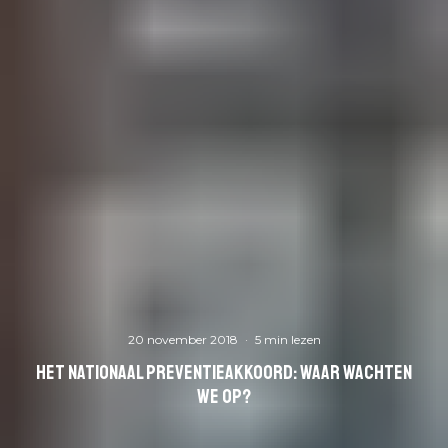
20 november 2018
·
5 min lezen
Het Nationaal Preventieakkoord: waar wachten
we op?