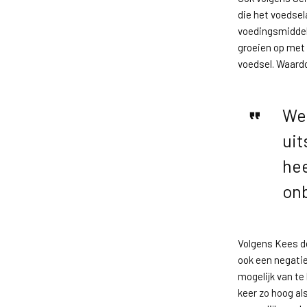
die het voedse
voedingsmiddel
groeien op met 
voedsel. Waardo
We 
uit
hee
onb
Volgens Kees d
ook een negatie
mogelijk van te
keer zo hoog al