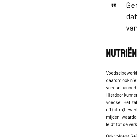
Gen
dat
van
Nutriën
Voedselbewerkin
daarom ook nie
voedselaanbod.
Hierdoor kunne
voedsel. Het za
uit (ultra)bewe
mijden, waardo
leidt tot de ver
Ook volgens Sei