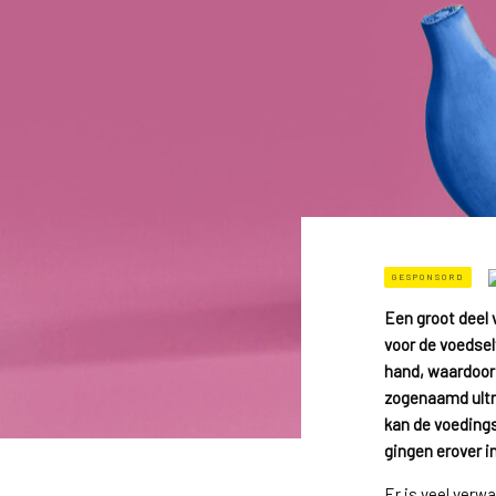
GESPONSORD
Een groot deel 
voor de voedsel
hand, waardoor 
zogenaamd ultr
kan de voeding
gingen erover i
Er is veel verw