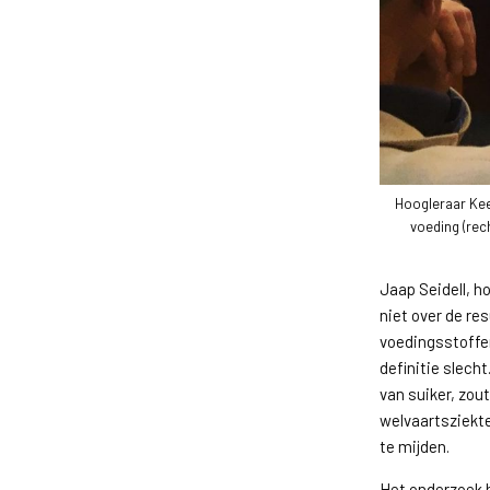
Hoogleraar Kees
voeding (rec
Jaap Seidell, h
niet over de re
voedingsstoffen
definitie slech
van suiker, zou
welvaartsziekte
te mijden.
Het onderzoek h