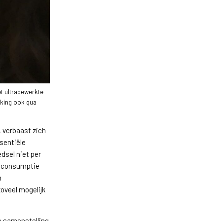
et ultrabewerkte
rking ook qua
, verbaast zich
sentiële
dsel niet per
verconsumptie
n
zoveel mogelijk
e samenstelling