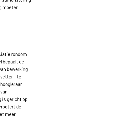
ng moeten
ociatie rondom
l bepaalt de
 van bewerking
vetter – te
 hoogleraar
 van
 is gericht op
erbetert de
iet meer