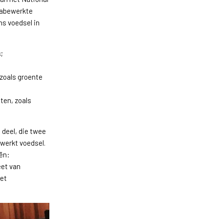
trabewerkte
ns voedsel in
s;
zoals groente
ten, zoals
 deel, die twee
werkt voedsel.
eën:
eet van
het