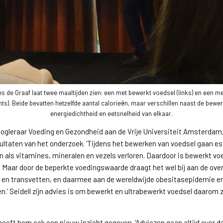
 de Graaf laat twee maaltijden zien: een met bewerkt voedsel (links) en een m
hts). Beide bevatten hetzelfde aantal calorieën, maar verschillen naast de bewe
energiedichtheid en eetsnelheid van elkaar.
oogleraar Voeding en Gezondheid aan de Vrije Universiteit Amsterdam
sultaten van het onderzoek. ‘Tijdens het bewerken van voedsel gaan es
 als vitamines, mineralen en vezels verloren. Daardoor is bewerkt voe
t. Maar door de beperkte voedingswaarde draagt het wel bij aan de o
t en transvetten, en daarmee aan de wereldwijde obesitasepidemie e
n.’ Seidell zijn advies is om bewerkt en ultrabewerkt voedsel daarom 
eeft hem ook een nieuw inzicht gegeven. ‘Adviezen gaan altijd over d