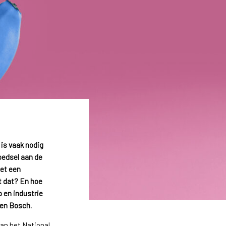
 is vaak nodig
oedsel aan de
met een
t dat? En hoe
 en industrie
Den Bosch.
van het National