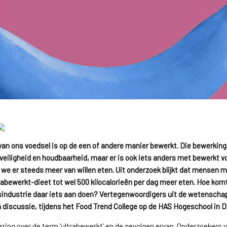
van ons voedsel is op de een of andere manier bewerkt. Die bewerking
veiligheid en houdbaarheid, maar er is ook iets anders met bewerkt v
we er steeds meer van willen eten. Uit onderzoek blijkt dat mensen 
abewerkt-dieet tot wel 500 kilocalorieën per dag meer eten. Hoe kom
sindustrie daar iets aan doen? Vertegenwoordigers uit de wetenschap
n discussie, tijdens het Food Trend College op de HAS Hogeschool in 
arring over de term ‘ultrabewerkt’ en de gevolgen ervan. Onderzoekers 