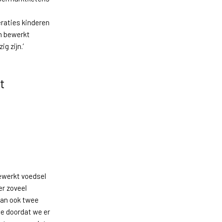
raties kinderen
n bewerkt
g zijn.’
t
ewerkt voedsel
er zoveel
dan ook twee
de doordat we er