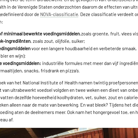
alth in de Verenigde Staten onderzochten daarom de effecten van ul
gedefinieerd door de
NOVA-classificatie
. Deze classificatie verdeelt o
n:
of minimaal bewerkte voedingsmiddelen
,zoals groente, fruit, vlees vi
k-ingrediënten
, zoals zout, olijfolie, suiker;
edingsmiddelen
voor een langere houdbaarheid en verbeterde smaak, 
 bier en wijn);
e voedingsmiddelen:
industriële formules met meer dan vijf ingrediën
maaltijden, snacks, frisdrank en pizza’s.
ek van het National Institute of Health namen twintig proefpersonen
t van ultrabewerkt voedsel volgden en twee weken een dieet van onbe
vatten dezelfde hoeveelheid koolhydraten, vet, suiker, zout en calori
ken alleen naar de mate van bewerking. En wat bleek? Tijdens het di
voeding aten de deelnemers meer. Ook nam het hongergevoel toe, en 
eau af.