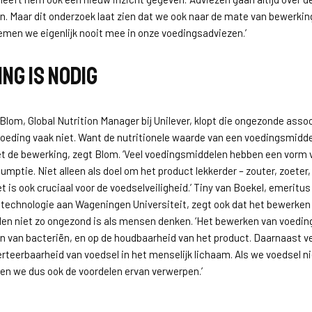
n. Maar dit onderzoek laat zien dat we ook naar de mate van bewerki
nemen we eigenlijk nooit mee in onze voedingsadviezen.’
ng is nodig
lom, Global Nutrition Manager bij Unilever, klopt die ongezonde ass
oeding vaak niet. Want de nutritionele waarde van een voedingsmidde
et de bewerking, zegt Blom. ‘Veel voedingsmiddelen hebben een vorm
mptie. Niet alleen als doel om het product lekkerder – zouter, zoeter, 
 is ook cruciaal voor de voedselveiligheid.’ Tiny van Boekel, emeritus
technologie aan Wageningen Universiteit, zegt ook dat het bewerken
n niet zo ongezond is als mensen denken. ‘Het bewerken van voeding
n van bacteriën, en op de houdbaarheid van het product. Daarnaast v
rteerbaarheid van voedsel in het menselijk lichaam. Als we voedsel n
en we dus ook de voordelen ervan verwerpen.’