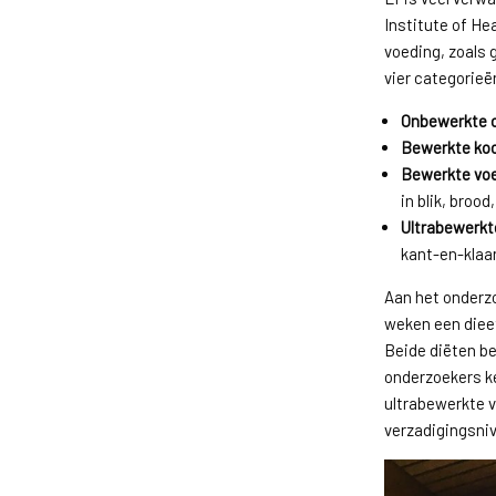
Institute of He
voeding, zoals 
vier categorieë
Onbewerkte 
Bewerkte koo
Bewerkte vo
in blik, brood,
Ultrabewerkt
kant-en-klaar
Aan het onderzo
weken een diee
Beide diëten be
onderzoekers ke
ultrabewerkte 
verzadigingsniv