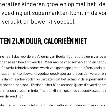
eraties kinderen groeien op met het id
 voeding uit supermarkten komt in de v
 verpakt en bewerkt voedsel.
ten zijn duur, calorieën niet
g heeft dus voordelen. Volgens Van Boekel ligt het probleem van ov
t per se aan bewerkt voedsel. Maar aan de voedselmarketing en het o
 ‘Bewerkt fabrieksvoedsel wordt van goedkope grondstoffen, zoals su
n supermarkten bewerkt voedsel goedkoper aanbieden dan vers en o
l je dan misschien ook niks verbazen dat het schap in de supermarkt 
rkt voedsel bestaat. Hierdoor is het bijna onmogelijk om die voedings
or mensen steeds minder in staat zijn om gezonde voedselkeuzes te
keerde voeding.’
dell zijn het de grote internationale voedingsmiddelenbedrijven en 