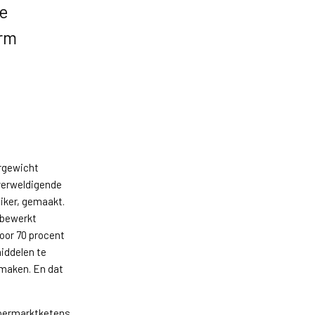
ee
orm
ergewicht
verweldigende
iker, gemaakt.
nbewerkt
voor 70 procent
middelen te
 maken. En dat
supermarktketens