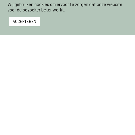
Wij gebruiken cookies om ervoor te zorgen dat onze website
voor de bezoeker beter werkt.
ACCEPTEREN
Een van de bekendste gerechten in
en uit Suriname is roti. Ook in
Nederland heeft het gerecht de
culinaire hartjes veroverd. Chefkok
Ramon Beuk maakte er enkele jaren
geleden zelfs een serie over,
Terug
Naar Mijn Roti
, waarin hij probeerde