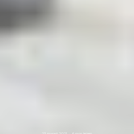
23 maart 2021
·
6 min lezen