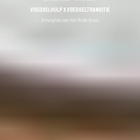
Voedselhulp x voedseltransitie
6 insights van het Rode Kruis