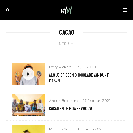
Cacao
A to Z
Ferry Piekart
·
13 juli 2020
Als je er geen chocolade van kunt
maken
Anouk Broersma
·
17 februari 2021
Cacao en de powervrouw
Matthijs Smit
·
18 januari 2021