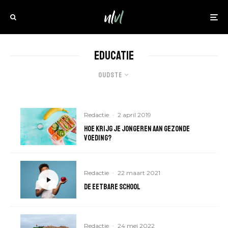
Educatie
Oudste
Redactie
·
2 april 2019
Hoe krijg je jongeren aan gezonde
voeding?
Redactie
·
22 maart 2021
De eetbare school
Redactie
·
24 mei 2022