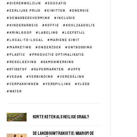
DIERENWELZIJN
EDUCATIE
EERLIJKE PRIJS
EIWITTEN
ENERGIE
GEWASBESCHERMING
INCLUSIE
KINDERARBEID
KOFFIE
KOOLZAADOLIE
KRINLGOOP
LABELING
LEEFSTIJL
LOCAL-TO-LOCAL
MARIENE EIWIT
MARKETING
ONDERZOEK
ONTBOSSING
PLASTIC
PRODUCTIE OPTIMALISATIE
REGELGEVING
SAMENWERKING
STIKSTOF
SUPERMARKTEN
UPFS
VEGAN
VERBINDING
VEREDELING
VERPAKKINGEN
VERSPILLING
VLEES
WATER
Korte keten als heilige graal?
De landbouwtransitie: waarom de