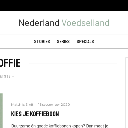
Stories
Series
Specials
offie
aatste
Matthijs Smit
·
16 september 2020
Kies je koffieboon
Duurzame én goede koffiebonen kopen? Dan moet je