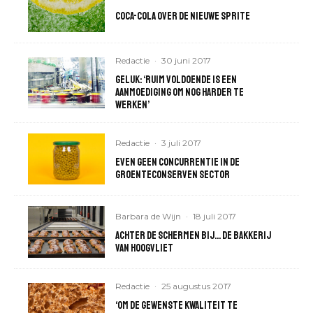
Coca-cola over de nieuwe Sprite
Redactie
·
30 juni 2017
Geluk: ‘Ruim voldoende is een
aanmoediging om nog harder te
werken’
Redactie
·
3 juli 2017
Even geen concurrentie in de
groenteconserven sector
Barbara de Wijn
·
18 juli 2017
Achter de schermen bij… de bakkerij
van Hoogvliet
Redactie
·
25 augustus 2017
‘Om de gewenste kwaliteit te