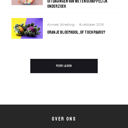
uitdagingen van wetenschappelijk
onderzoek
Anniek Schelling
·
8 oktober 2019
Oranje bloemkool, of toch paars?
MEER LADEN
OVER ONS