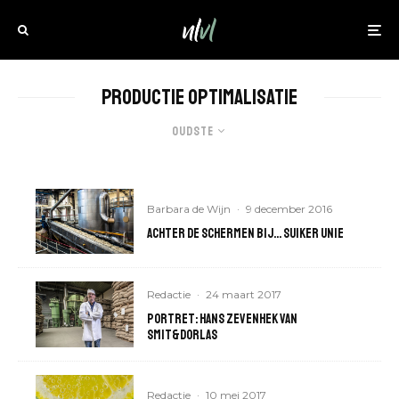
Productie optimalisatie
Oudste
Barbara de Wijn
·
9 december 2016
Achter de schermen bij… Suiker Unie
Redactie
·
24 maart 2017
Portret: Hans Zevenhek van
SMIT&DORLAS
Redactie
·
10 mei 2017