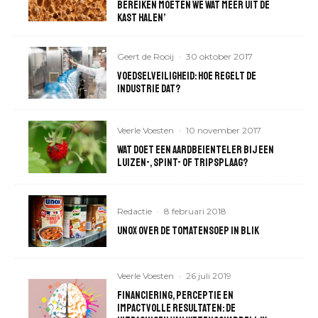
bereiken moeten we wat meer uit de
kast halen’
Geert de Rooij
·
30 oktober 2017
Voedselveiligheid: hoe regelt de
industrie dat?
Veerle Voesten
·
10 november 2017
Wat doet een aardbeienteler bij een
luizen-, spint- of tripsplaag?
Redactie
·
8 februari 2018
Unox over de tomatensoep in blik
Veerle Voesten
·
26 juli 2019
Financiering, perceptie en
impactvolle resultaten: de