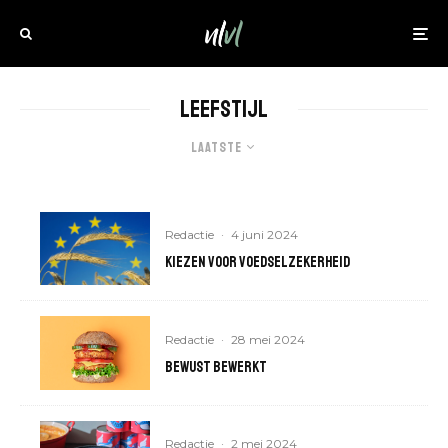
Leefstijl
Laatste
Redactie
·
4 juni 2024
Kiezen voor voedselzekerheid
Redactie
·
28 mei 2024
Bewust Bewerkt
Redactie
·
2 mei 2024