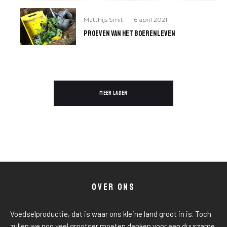
Matthijs Smit
·
16 april 2021
Proeven van het boerenleven
MEER LADEN
OVER ONS
Voedselproductie, dat is waar ons kleine land groot in is. Toch
zullen we nog veel grootser moeten denken voor een duurzame