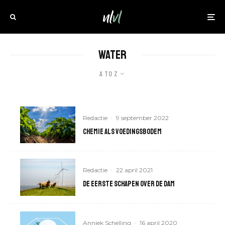
Water
A to Z
Redactie
·
9 september 2022
Chemie als voedingsbodem
Redactie
·
22 april 2021
De eerste schapen over de dam
Anniek Schelling
·
16 april 2020